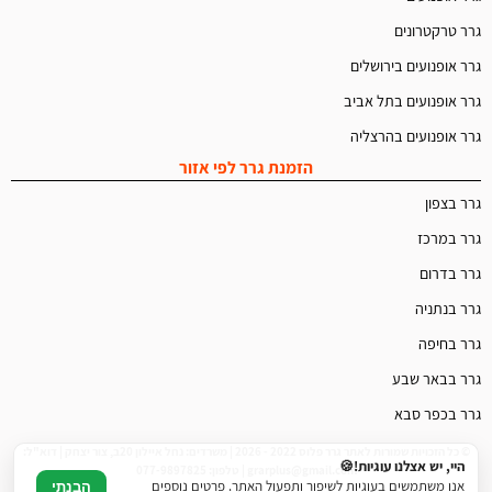
גרר טרקטרונים
גרר אופנועים בירושלים
גרר אופנועים בתל אביב
גרר אופנועים בהרצליה
הזמנת גרר לפי אזור
גרר בצפון
גרר במרכז
גרר בדרום
גרר בנתניה
גרר בחיפה
גרר בבאר שבע
גרר בכפר סבא
© כל הזכויות שמורות לאתר גרר פלוס 2022 - 2026 | משרדים: נחל איילון 20ב, צור יצחק | דוא"ל:
היי, יש אצלנו עוגיות!🍪
grarplus@gmail.com | טלפון: 077-9897825
אנו משתמשים בעוגיות לשיפור ותפעול האתר. פרטים נוספים
הבנתי