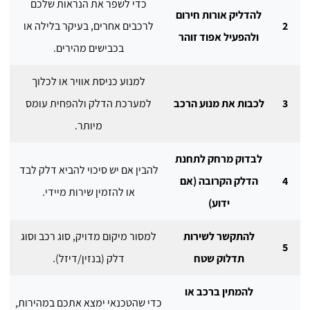
כדי לשפר את הנראות שלכם
להדליק אורות חירום
2
לרכבים אחרים, בעיקר בלילה או
ולהפעיל אפוד זוהר
בכבישים מהירים.
למנוע כניסת אוויר או לכלוך
3
לכבות את מנוע הרכב
למערכת הדלק ולהפחית עומס
מיותר.
לבדוק מרחק לתחנת
להבין אם יש סיכוי להביא דלק לבד
4
הדלק הקרובה (אם
או להזמין שירות מיידי.
ידוע)
להתקשר לשירות
למסור מיקום מדויק, סוג רכב וסוג
5
תדלוק שטח
דלק (בנזין/דיזל).
להמתין ברכב או
כדי שהטכנאי ימצא אתכם במהירות,