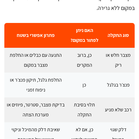
במקום ללא גרירה.
האם ניתן
סוג התקלה
פתרון אפשרי בשטח
לפתור במקום?
מצבר חלש או
כן, ברוב
התנעה עם כבלים או החלפת
ריק
המקרים
מצבר במקום
החלפת גלגל, תיקון פנצ׳ר או
פנצ׳ר בגלגל
כן
ניפוח זמני
תלוי בסיבת
בדיקת מצבר, סטרטר, פיוזים או
רכב שלא מניע
התקלה
מערכת הצתה
דלק שגוי
כן, אם לא
שאיבת דלק מהמיכל וניקוי