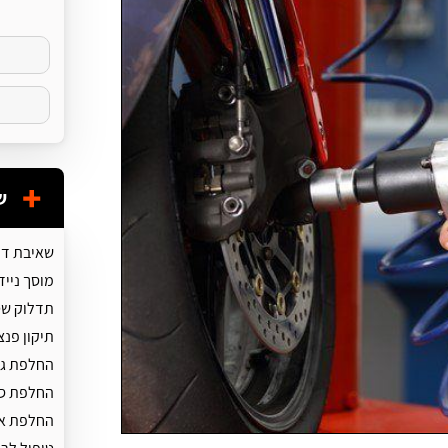
ש
שאיבת דל
מוסך נייד
תדלוק ש
תיקון פנצ
החלפת גל
החלפת ס
החלפת אל