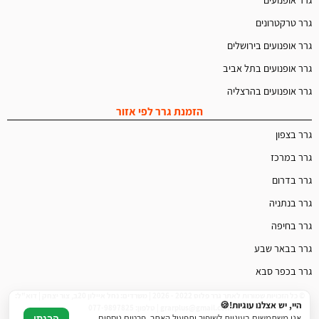
גרר טרקטרונים
גרר אופנועים בירושלים
גרר אופנועים בתל אביב
גרר אופנועים בהרצליה
הזמנת גרר לפי אזור
גרר בצפון
גרר במרכז
גרר בדרום
גרר בנתניה
גרר בחיפה
גרר בבאר שבע
גרר בכפר סבא
© כל הזכויות שמורות לאתר גרר פלוס 2022 - 2026 | משרדים: נחל איילון 20ב, צור יצחק | דוא"ל:
היי, יש אצלנו עוגיות!🍪
grarplus@gmail.com | טלפון: 077-9897825
אנו משתמשים בעוגיות לשיפור ותפעול האתר. פרטים נוספים
הבנתי