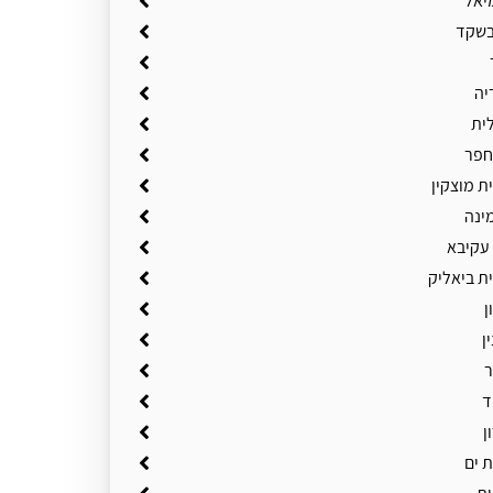
יאל
בשקד
יה
ית
חפר
ת מוצקין
ינה
 עקיבא
ת ביאליק
ן
ן
ר
ד
ן
 ים