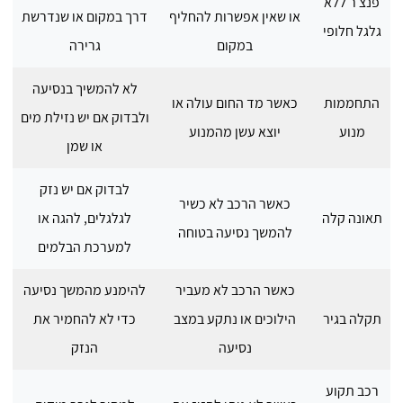
פנצ׳ר ללא
או שאין אפשרות להחליף
דרך במקום או שנדרשת
גלגל חלופי
במקום
גרירה
לא להמשיך בנסיעה
התחממות
כאשר מד החום עולה או
ולבדוק אם יש נזילת מים
מנוע
יוצא עשן מהמנוע
או שמן
לבדוק אם יש נזק
כאשר הרכב לא כשיר
תאונה קלה
לגלגלים, להגה או
להמשך נסיעה בטוחה
למערכת הבלמים
כאשר הרכב לא מעביר
להימנע מהמשך נסיעה
תקלה בגיר
הילוכים או נתקע במצב
כדי לא להחמיר את
נסיעה
הנזק
רכב תקוע