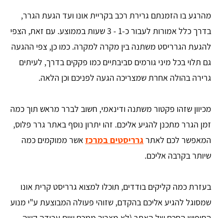
מהרגע בו הזמנתם גרירת רכב בקריית אונו ועד הגעת הגרר,
בדרך כלל אמורות לעבור כ-1 - 3 שעות בממוצע. עם זאת, הצפי
להגעת הגרריסט משתנה בין מקרה למקרה. כמו כן, צפי ההגעה
גם תלוי בכל מיני גורמים סביבתיים כמו פקקים בדרך, לעיתים
גרירה בהולה אחרת שמצריכה הגעה לפניכם וכן הלאה.
מכיוון שזהו פקטור משתנה ודינאמי, חשוב לברר מראש תוך כמה
זמן הגרר מתכנן להגיע אליכם. זהו יתרון נוסף באתר גרר פלוס,
המאפשר לכם לאתר
גרריסטים במרכז
אשר ממוקמים כמה
שיותר בקרבה אליכם.
בעזרת כמה קליקים בודדים, תוכלו למצוא גרריסט קרית אונו
שמסוגל להגיע אליכם בהקדם, שזוהי פעולה המבוצעת ע"י מנוע
החיפוש החכם של האתר (לא מצריך ממכם שום עבודה קשה