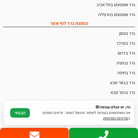
גרר אופנועים בתל אביב
גרר אופנועים בהרצליה
הזמנת גרר לפי אזור
גרר בצפון
גרר במרכז
גרר בדרום
גרר בנתניה
גרר בחיפה
גרר בבאר שבע
גרר בכפר סבא
© כל הזכויות שמורות לאתר גרר פלוס 2022 - 2026 | משרדים: נחל איילון 20ב, צור יצחק | דוא"ל:
היי, יש אצלנו עוגיות!🍪
grarplus@gmail.com | טלפון: 077-9897825
אנו משתמשים בעוגיות לשיפור ותפעול האתר. פרטים נוספים
הבנתי
ב
מדיניות הפרטיות
.