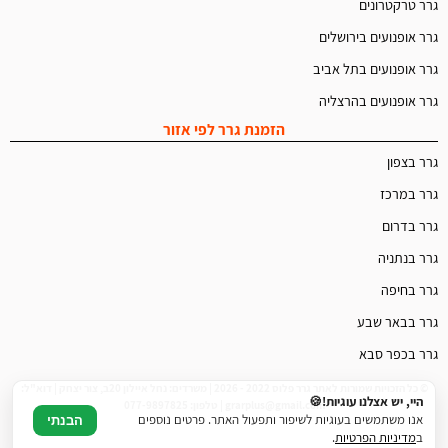
גרר טרקטרונים
גרר אופנועים בירושלים
גרר אופנועים בתל אביב
גרר אופנועים בהרצליה
הזמנת גרר לפי אזור
גרר בצפון
גרר במרכז
גרר בדרום
גרר בנתניה
גרר בחיפה
גרר בבאר שבע
גרר בכפר סבא
© כל הזכויות שמורות לאתר גרר פלוס 2022 - 2026 | משרדים: נחל איילון 20ב, צור יצחק | דוא"ל:
היי, יש אצלנו עוגיות!🍪
grarplus@gmail.com | טלפון: 077-9897825
אנו משתמשים בעוגיות לשיפור ותפעול האתר. פרטים נוספים
הבנתי
ב
מדיניות הפרטיות
.