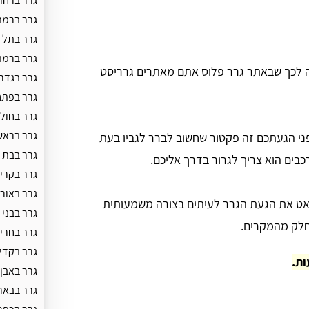
גרר ברחו
גרר ברמת
גרר בתל 
גרר ברמת
יבה לכך שבאתר גרר פלוס אתם מאתרים גרריסט
גרר בגדר
גרר בפתח
גרר בחולו
גרר בראש
י הגעתכם זה פקטור שחשוב לברר לגביו בעת
גרר בבת י
בים הוא צריך לגרור בדרך אליכם.
גרר בקריי
גרר באור 
אט את הגעת הגרר לעיתים בצורה משמעותית
גרר בבני 
בחלק מהמקרים.
גרר בחרי
גרר בקדי
גרר באבן 
גרר בבאר