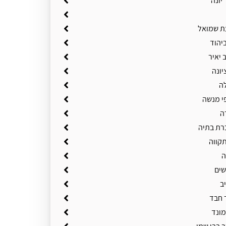
יונה
ת שמואל
יהוד
 יאיר
יונה
ה
י מנשה
ה
רת בתיה
תקווה
ה
שים
ב
 חבד
מונד