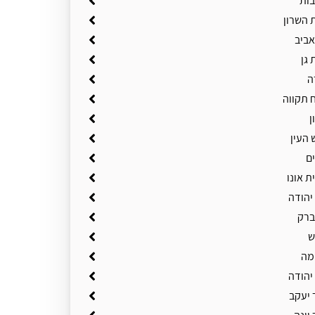
בות
 השרון
אביב
 גן
ה
 תקווה
ן
 העין
ם
ת אונו
יהודה
ברק
ש
מה
יהודה
 יעקב