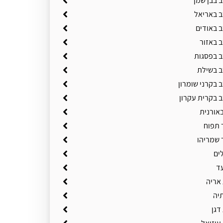
 בבן שמן
Benjamin Rutzki
ב באריאל
ב באודים
ב באזור
ב בפסגות
ב בשילת
 בקרני שומרון
ב בקרית עקרון
באורנית
 תפוח
 שמריהו
ים
ד
 אריה
תיה
דגן