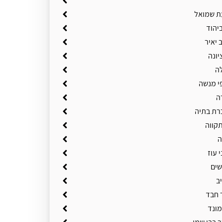
ת שמואל
יהוד
 יאיר
יונה
ה
י מנשה
ה
רת בתיה
תקווה
ה
 עוז
שים
ב
 חבד
מונד