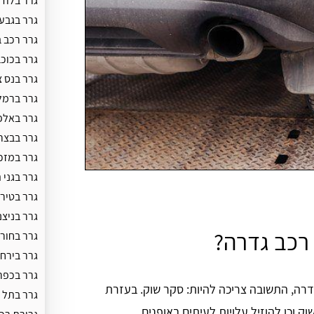
גרר בלוד
גרר בגבע
גרר רכב ב
גרר בכוכב
גרר בנס צ
גרר ברמל
גרר באלפ
גרר בבצר
גרר במזכ
גרר בגני 
גרר בטיר
גרר בניצני
 רכב גדרה?
גרר בחור
גרר בירחי
גרר בכפר
גדרה, התשובה צריכה להיות: סקר שוק. בעזרת
גרר בתל 
 וכן להוזיל עלויות לעיתים באופנים