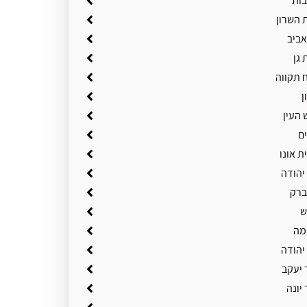
בות
 השרון
אביב
 גן
 תקווה
ן
 העין
ם
ת אונו
יהודה
ברק
ש
מה
יהודה
 יעקב
יונה