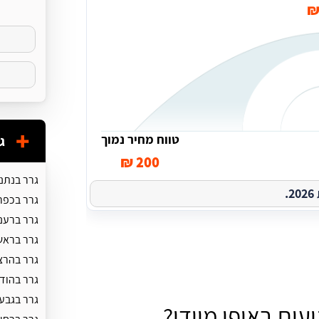
טווח מחיר נמוך
ג
200 ₪
גרר בנתנ
.
גרר בכפר
גרר ברענ
גרר בראשו
גרר בהרצ
גרר בהוד 
גרר בגבע
עים באופן מיידי?