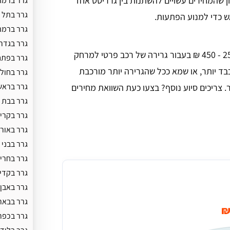
ן שהמחירים עשויים להשתנות בין גרריסט אחד
גרר ברמת
גרר בתל 
ש כדי למנוע הפתעות.
גרר ברמת
גרר בגדר
בממוצע, עלות גרירת רכב בגבעתיים יכולה לנוע בין 250 - 450 ₪ בעבור גרירה של רכב פרטי למרחק
גרר בפתח
ל וכבד יותר, או שמא ככל שהגרירה יותר מורכבת
גרר בחולו
גרר בראש
תר. צריכים סיוע נוסף? בצעו כעת השוואת מחירים
גרר בבת י
גרר בקריי
גרר באור 
גרר בבני 
גרר בחרי
גרר בקדי
גרר באבן 
גרר בבאר
גרר בכפר 