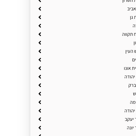
 השרון
אביב
 גן
ה
 תקווה
ן
 העין
ם
ת אונו
יהודה
ברק
ש
מה
יהודה
 יעקב
יונה