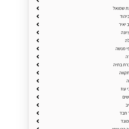
ת שמואל
יהוד
 יאיר
יונה
ה
י מנשה
ה
רת בתיה
תקווה
ה
 עוז
שים
ב
 חבד
מונד