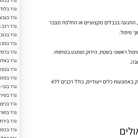
גרר בכפר 
גרר בלוד
גרר בגבע
, התנעה בכבלים מקצועיים או החלפת מצבר
גרר רכב ב
 טיפול.
גרר בכוכב
גרר בנס צ
פול ראשוני בשטח, הידוק מומנט בטיחותי.
גרר ברמל
גרר באלפ
בה.
גרר בבצר
גרר במזכ
 באמצעות כלים ייעודיים, כולל רכבים ללא
גרר בגני 
גרר בטיר
גרר בניצני
גרר בחור
גרר בירחי
ולים
גרר בכפר