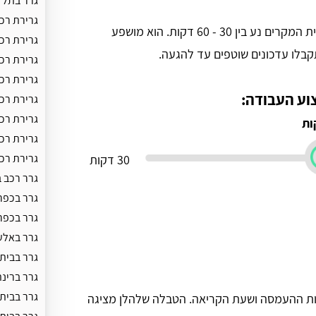
גרר בתל 
גרירת רכב
בעת הזמנת שירותי גרירה בגאולים, זמן ההגעה במרבית המקרים נע בין 30 - 60 דקות. הוא מושפע
גרירת רכ
תקבלו עדכונים שוטפים עד להגעה.
גרירת רכ
גרירת רכ
וע העבודה:
גרירת רכ
גרירת רכ
גרירת רכב
גרירת רכ
30 דקות
גרר רכב 
גרר בכפר
גרר בכפר
גרר באלע
גרר בבית
גרר ברינ
גרר בבית 
בות ההעמסה ושעת הקריאה. הטבלה שלהלן מציגה