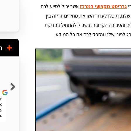
י
גרריסט מקצועי במרכז
אשר יכול לסייע לכם
נו, תוכלו לערוך השוואת מחירים זריזה בין
ים והסביבה הקרובה. בשביל להתחיל בבדיקת
 הטלפוני שלנו ונספק לכם את כל המידע.
ח
Shuky Persky
שרות מעולה. מהיר
מע
מה
עו
גר