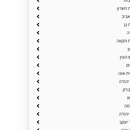
בות
 השרון
אביב
 גן
ה
 תקווה
ן
 העין
ם
ת אונו
יהודה
ברק
ש
מה
יהודה
 יעקב