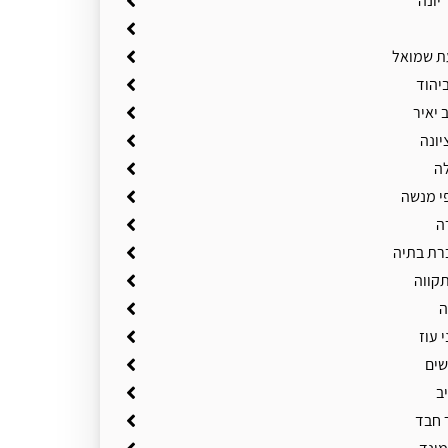
יונה
ת שמואל
יהוד
 יאיר
יונה
ה
י מנשה
ה
רת בתיה
תקווה
ה
 עוז
שים
ב
 חבד