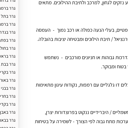
גרר ברחו
זקים לגחון, למרכב ולתיבת ההילוכים. מתאים
גרר ברמת
גרר בתל 
גרר ברמת
ומטיים, בעלי הנעה כפולה או רכב נמוך - העמסה
גרר בגדר
נציאל / תיבת הילוכים ומבטיחה יציבות בהובלה.
גרר בפתח
גרר בחולו
גרר בראש
דרכות גבוהות או חניונים מורכבים - נשתמש
גרר בבת י
ץ בטוח ומבוקר.
גרר בקריי
גרר באור 
ים דו גלגליים עם רמפות, נקודות עיגון מתאימות
גרר בבני 
גרר בחרי
גרר בקדי
מליים / היברידיים ננקוט בפרוצדורות יצרן,
גרר באבן 
גרר בבאר
רכות מתח גבוה לפי הצורך - לשמירה על בטיחות