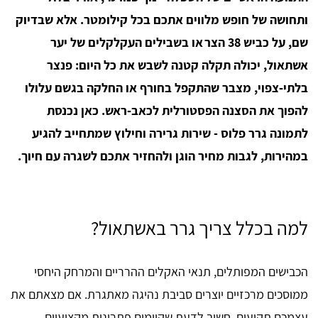
ותחושה של חופש מלווים אתכם בכל קילומטר. אלא שבדיוק
שם, על כביש 38 הצר או בשבילים העקלקלים של יער
אשתאול, יכולה תקלה קטנה לשבש את כל היום: פנצר
בלתי‑צפוי, מצבר שהתקפל בחורף או החלקה בגשם עלולו
להפוך את הסצנה הפסטורלית לכאב‑ראש. כאן נכנסת
לתמונה גרר פלוס - שירות גרירה וחילוץ שמתחייב להגיע
במהירות, לגבות מחיר הוגן ולהחזיר אתכם לשגרה עם חיוך.
למה בכלל צריך גרר באשתאול?
הכבישים המפותלים, תנאי האקלים ההרריים והמרחק היחסי
ממוסכים מרכזיים יוצרים סביבת נהיגה מאתגרת. אם מצאתם את
עצמכם תקועים, חשוב לדעת שקיימים פתרונות מקצועיים