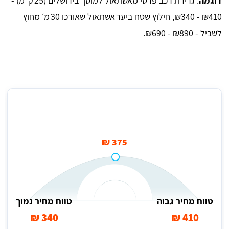
דוגמה
: גרירת רכב פרטי מאשתאול למוסך בירושלים (25 ק"מ) -
‎₪340 - ₪410, חילוץ שטח ביער אשתאול שאורכו 30 מ׳ מחוץ
לשביל - ‎₪690 - ₪890.
מחיר ממוצע לגרירת רכב פרטי מאשתאול למוסך בירושלים
375 ₪
טווח מחיר גבוה
טווח מחיר נמוך
340 ₪
410 ₪