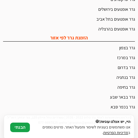
גרר אופנועים בירושלים
גרר אופנועים בתל אביב
גרר אופנועים בהרצליה
הזמנת גרר לפי אזור
גרר בצפון
גרר במרכז
גרר בדרום
גרר בנתניה
גרר בחיפה
גרר בבאר שבע
גרר בכפר סבא
© כל הזכויות שמורות לאתר גרר פלוס 2022 - 2026 | משרדים: נחל איילון 20ב, צור יצחק | דוא"ל:
היי, יש אצלנו עוגיות!🍪
grarplus@gmail.com | טלפון: 077-9897825
אנו משתמשים בעוגיות לשיפור ותפעול האתר. פרטים נוספים
הבנתי
ב
מדיניות הפרטיות
.