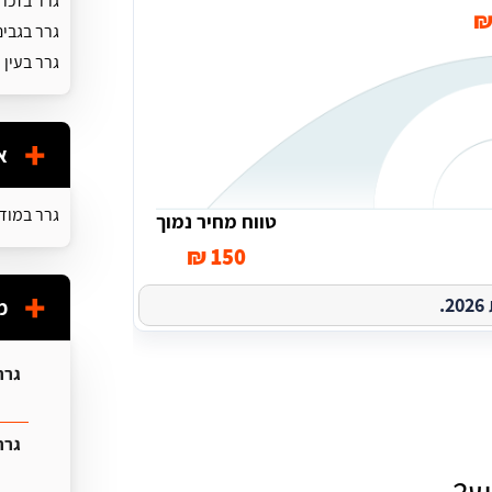
גרר בזכר
גרר בגבים
גרר בעין 
א
גרר במודי
טווח מחיר נמוך
150 ₪
.
מ
גרר
גרר 