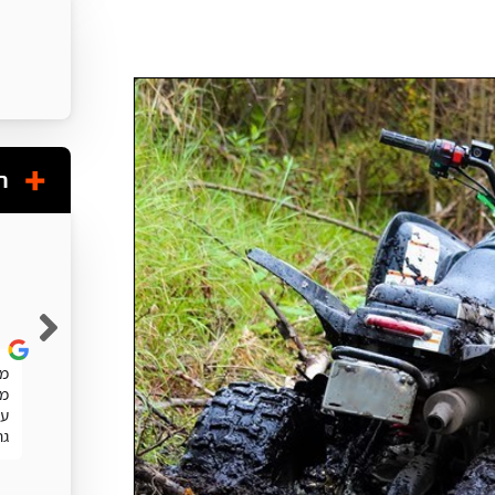
ח
Shuky Persky
שרות מעולה. מהיר
מע
מה
עו
גר