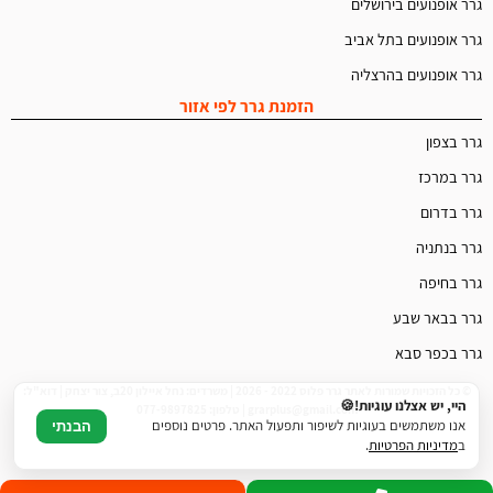
גרר אופנועים בירושלים
גרר אופנועים בתל אביב
גרר אופנועים בהרצליה
הזמנת גרר לפי אזור
גרר בצפון
גרר במרכז
גרר בדרום
גרר בנתניה
גרר בחיפה
גרר בבאר שבע
גרר בכפר סבא
© כל הזכויות שמורות לאתר גרר פלוס 2022 - 2026 | משרדים: נחל איילון 20ב, צור יצחק | דוא"ל:
היי, יש אצלנו עוגיות!🍪
grarplus@gmail.com | טלפון: 077-9897825
אנו משתמשים בעוגיות לשיפור ותפעול האתר. פרטים נוספים
הבנתי
ב
מדיניות הפרטיות
.