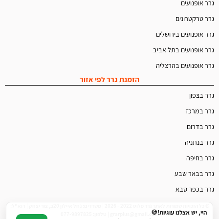
גרר אופנועים
גרר טרקטרונים
גרר אופנועים בירושלים
גרר אופנועים בתל אביב
גרר אופנועים בהרצליה
הזמנת גרר לפי אזור
גרר בצפון
גרר במרכז
גרר בדרום
גרר בנתניה
גרר בחיפה
גרר בבאר שבע
גרר בכפר סבא
© כל הזכויות שמורות לאתר גרר פלוס 2022 - 2026 | משרדים: נחל איילון 20ב, צור יצחק | דוא"ל:
היי, יש אצלנו עוגיות!🍪
grarplus@gmail.com | טלפון: 077-9897825