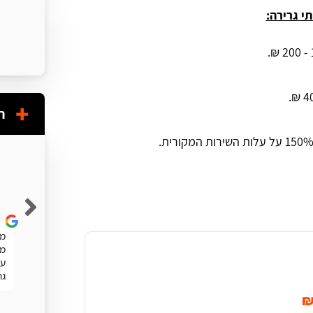
י גרירה:
ח
Shuky Persky
שרות מעולה. מהיר
מע
מה
עו
גר